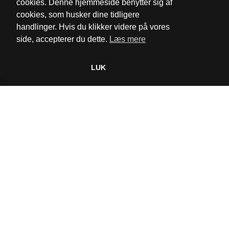
cookies. Denne hjemmeside benytter sig af
cookies, som husker dine tidligere
Cookie- og privatlivspolitik
handlinger. Hvis du klikker videre på vores
side, accepterer du dette.
Læs mere
Website og billetsystem fra ebillet a/s
LUK