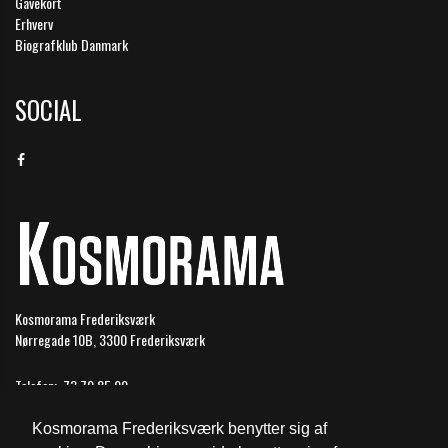
Gavekort
Erhverv
Biografklub Danmark
SOCIAL
Kosmorama Frederiksværk
Nørregade 10B, 3300 Frederiksværk
Telefon:
73 70 85 99
Email:
frederiksvaerk@biografkompagniet.dk
Kosmorama Frederiksværk benytter sig af
Åbningstider