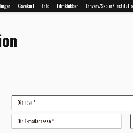
linger
Gavekort
Info
Filmklubber
Erhverv/Skoler/ Instituti
ion