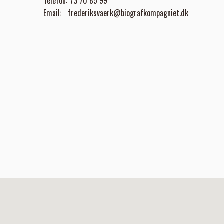
Telefon:
73 70 85 99
Email:
frederiksvaerk@biografkompagniet.dk