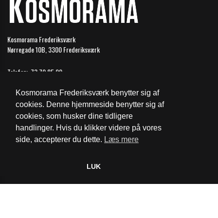
Kosmorama Frederiksværk
Nørregade 10B, 3300 Frederiksværk
Telefon:
73 70 85 99
Email:
frederiksvaerk@biografkompagniet.dk
Kosmorama Frederiksværk benytter sig af
Åbningstider
cookies. Denne hjemmeside benytter sig af
cookies, som husker dine tidligere
Cookie- og privatlivspolitik
handlinger. Hvis du klikker videre på vores
side, accepterer du dette.
Læs mere
Website og billetsystem fra ebillet a/s
LUK